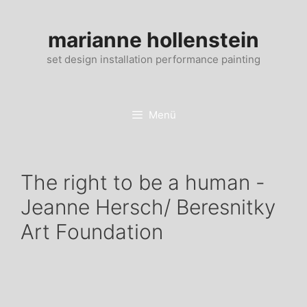
Zum
Inhalt
marianne hollenstein
springen
set design installation performance painting
Menü
The right to be a human -
Jeanne Hersch/ Beresnitky
Art Foundation