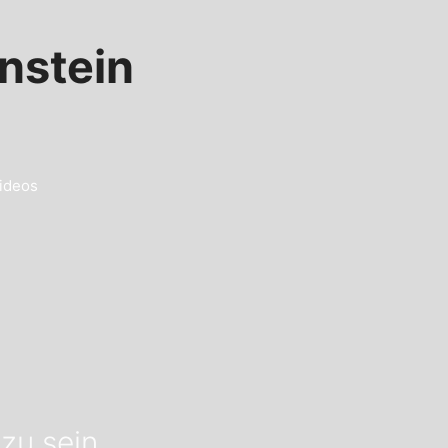
nstein
ideos
zu sein