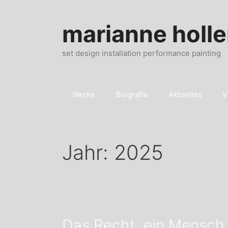
Zum
Inhalt
marianne holle
springen
set design installation performance painting
Werke
Biografie
Aktuelles
V
Jahr:
2025
Das Recht, ein Mensch 