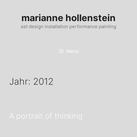
Zum
Inhalt
marianne hollenstein
springen
set design installation performance painting
Menü
Jahr:
2012
A portrait of thinking