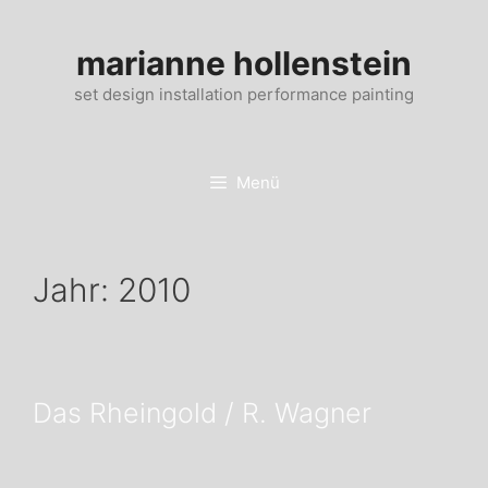
Zum
Inhalt
marianne hollenstein
springen
set design installation performance painting
Menü
Jahr:
2010
Das Rheingold / R. Wagner