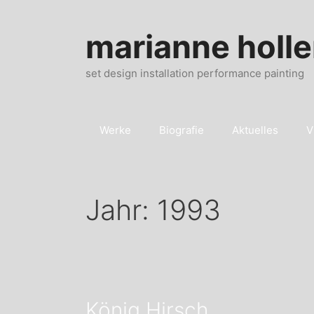
Zum
Inhalt
marianne holle
springen
set design installation performance painting
Werke
Biografie
Aktuelles
V
Jahr:
1993
König Hirsch