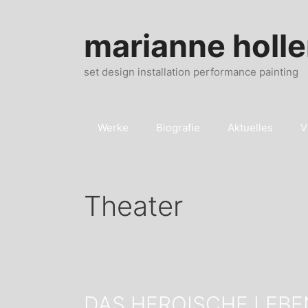
Zum
Inhalt
marianne holle
springen
set design installation performance painting
Werke
Biografie
Aktuelles
V
Theater
DAS HEROISCHE LEBE