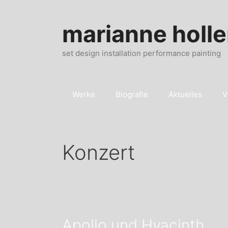
Zum
Inhalt
marianne holle
springen
set design installation performance painting
Werke
Biografie
Aktuelles
V
Konzert
Apollo und Hyacinth