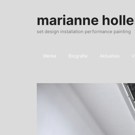
Zum
Inhalt
marianne holle
springen
set design installation performance painting
Werke
Biografie
Aktuelles
V